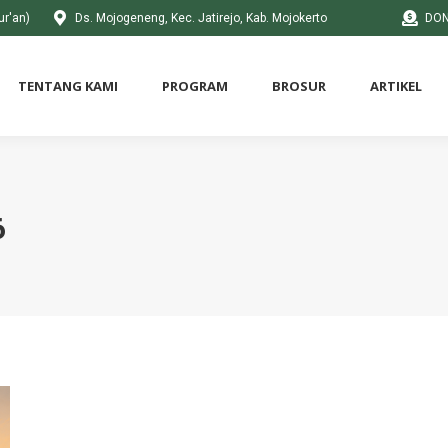
ur'an)
Ds. Mojogeneng, Kec. Jatirejo, Kab. Mojokerto
DON
TENTANG KAMI
PROGRAM
BROSUR
ARTIKEL
6