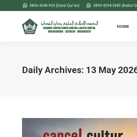
0856-3045-933 (Darul Qur'an)
0859-4294-3685 (Baitul Q
HOME
Daily Archives:
13 May 202