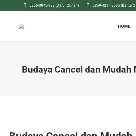
0856-3045-933 (Darul Qur'an)
0859-4294-3685 (Baitul Q
HOME
Budaya Cancel dan Mudah M