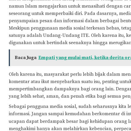
namun Islam mengajarkan untuk menasihati dengan car
seseorang untuk memperbaiki diri. Pada dasarnya, medi
penyampaian pesan dan informasi dalam berbagai bentuk
Meskipun penggunaan media sosial terkesan bebas, teta
satunya adalah Undang-Undang ITE. Oleh karena itu, ke
digunakan untuk bertindak seenaknya hingga merugikan
Baca Juga
Empati yang mulai mati, ketika derita or
Oleh karena itu, masyarakat perlu lebih bijak dalam m
komentar atau ikut menyebarkan suatu isu, penting untu
mempertimbangkan dampaknya bagi orang lain. Dengan si
yang lebih sehat, aman, dan penuh etika bagi semua pe
Sebagai pengguna media sosial, sudah seharusnya kita
informasi. Jangan sampai kemudahan berkomentar di int
ucapan dapat berdampak besar bagi kehidupan orang l
menghakimi hanya akan melahirkan kebencian, perpecaha