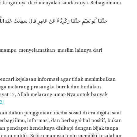
an tangannya dari menyakiti saudaranya. Sebagaimana
حَدَّثَنَا أَبُو نُعَيْمٍ حَدَّثَنَا زَكَرِيَّاءُ عَنْ عَامِرٍ قَالَ سَمِعْتُ عَبْدَ ا
 mampu menyelamatkan muslim lainnya dari
encari kejelasan informasi agar tidak menimbulkan
 juga melarang prasangka buruk dan tindakan
yat 12, Allah melarang umat-Nya untuk banyak
2]
pkan dalam penggunaan media sosial di era digital saat
rbagi ilmu, informasi, dan berbagai hal positif, bukan
an pendapat hendaknya disikapi dengan bijak tanpa
pan publik. Setiap manusia tentu memiliki kesalahan,