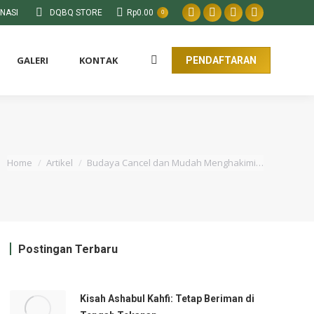
NASI
DQBQ STORE
Rp
0.00
0
GALERI
KONTAK
PENDAFTARAN
You are here:
Home
Artikel
Budaya Cancel dan Mudah Menghakimi…
Postingan Terbaru
Kisah Ashabul Kahfi: Tetap Beriman di