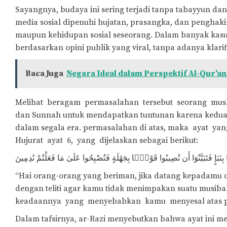
Sayangnya, budaya ini sering terjadi tanpa tabayyun d
media sosial dipenuhi hujatan, prasangka, dan pengha
maupun kehidupan sosial seseorang. Dalam banyak kasu
berdasarkan opini publik yang viral, tanpa adanya klarifi
Baca Juga
Negara Ideal dalam Perspektif Al-Qur'a
Melihat beragam permasalahan tersebut seorang musl
dan Sunnah untuk mendapatkan tuntunan karena kedua
dalam segala era. permasalahan di atas, maka ayat ya
Hujurat ayat 6, yang dijelaskan sebagai berikut:
نَبَإٍ فَتَبَيَّنُوٓا أَن تُصِيبُوا قَوْمًۢا بِجَهَٰلَةٍ فَتُصْبِحُوا عَلَىٰ مَا فَعَلْتُمْ نَٰدِمِينَ
“Hai orang-orang yang beriman, jika datang kepadamu 
dengan teliti agar kamu tidak menimpakan suatu mus
keadaannya yang menyebabkan kamu menyesal atas perbu
Dalam tafsirnya, ar-Razi menyebutkan bahwa ayat ini m