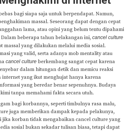
Menghakimi di Internet
ng bebas bagi siapa saja untuk berpendapat. Namun,
 penghakiman massal. Seseorang dapat dengan cepat
unggahan lama, atau opini yang belum tentu dipahami
, Dalam beberapa tahun belakangan ini,
cancel culture
massal yang dilakukan melalui media sosial.
masi yang valid, serta adanya mob mentality atau
ena
berkembang sangat cepat karena
cancel culture
menyebar dalam hitungan detik dan memicu reaksi
 internet yang ikut menghujat hanya karena
 informasi yang beredar benar sepenuhnya. Budaya
kimi tanpa memahami fakta secara utuh.
am bagi korbannya, seperti timbulnya rasa malu,
ulture juga memberikan dampak kepada pelakunya,
 jika korban tidak mengabaikan cancel culture yang
ia sosial bukan sekadar tulisan biasa, tetapi dapat