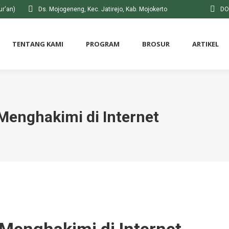
ur'an)
Ds. Mojogeneng, Kec. Jatirejo, Kab. Mojokerto
DO
TENTANG KAMI
PROGRAM
BROSUR
ARTIKEL
enghakimi di Internet