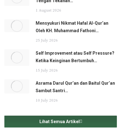
Tengah Tekanan…
1 August 2026
Mensyukuri Nikmat Hafal Al-Qur’an
Oleh KH. Muhammad Fathoni…
25 July 2026
Self Improvement atau Self Pressure?
Ketika Keinginan Bertumbuh…
15 July 2026
Asrama Darul Qur’an dan Baitul Qur’an
Sambut Santri…
10 July 2026
Lihat Semua Artikel