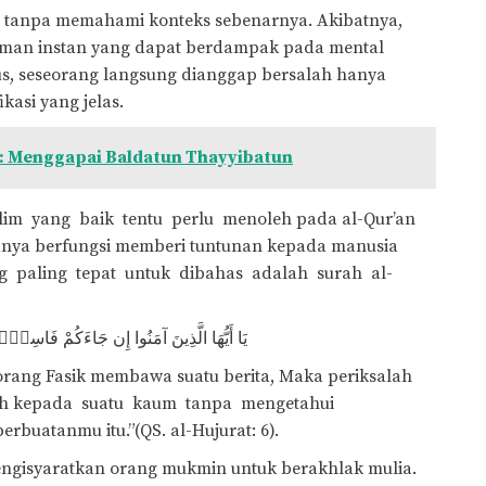
an tanpa memahami konteks sebenarnya. Akibatnya,
kiman instan yang dapat berdampak pada mental
s, seseorang langsung dianggap bersalah hanya
kasi yang jelas.
n: Menggapai Baldatun Thayyibatun
im yang baik tentu perlu menoleh pada al-Qur’an
nya berfungsi memberi tuntunan kepada manusia
ng paling tepat untuk dibahas adalah surah al-
يَا أَيُّهَا الَّذِينَ آمَنُوا إِن جَاءَكُمْ فَاسِقٌۢ بِ
orang Fasik membawa suatu berita, Maka periksalah
ibah kepada suatu kaum tanpa mengetahui
atanmu itu.”(QS. al-Hujurat: 6).
engisyaratkan orang mukmin untuk berakhlak mulia.