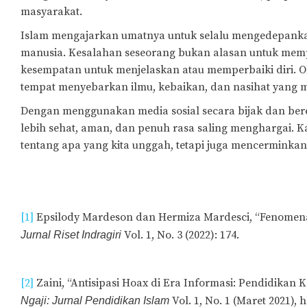
masyarakat.
Islam mengajarkan umatnya untuk selalu mengedepanka
manusia. Kesalahan seseorang bukan alasan untuk me
kesempatan untuk menjelaskan atau memperbaiki diri. Ol
tempat menyebarkan ilmu, kebaikan, dan nasihat yang 
Dengan menggunakan media sosial secara bijak dan beret
lebih sehat, aman, dan penuh rasa saling menghargai. K
tentang apa yang kita unggah, tetapi juga mencerminka
[1]
Epsilody Mardeson dan Hermiza Mardesci, “Fenomena B
Vol. 1, No. 3 (2022): 174.
Jurnal Riset Indragiri
[2]
Zaini, “Antisipasi Hoax di Era Informasi: Pendidikan K
Vol. 1, No. 1 (Maret 2021), h
Ngaji: Jurnal Pendidikan Islam