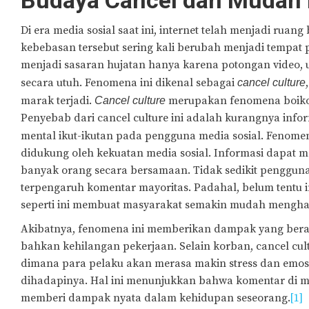
Budaya Cancel dan Mudah 
Di era media sosial saat ini, internet telah menjadi rua
kebebasan tersebut sering kali berubah menjadi tempat
menjadi sasaran hujatan hanya karena potongan video, 
secara utuh. Fenomena ini dikenal sebagai
cancel culture
marak terjadi.
merupakan fenomena boikot 
Cancel culture
Penyebab dari cancel culture ini adalah kurangnya infor
mental ikut-ikutan pada pengguna media sosial. Fenom
didukung oleh kekuatan media sosial. Informasi dapat 
banyak orang secara bersamaan. Tidak sedikit pengguna
terpengaruh komentar mayoritas. Padahal, belum tentu
seperti ini membuat masyarakat semakin mudah mengha
Akibatnya, fenomena ini memberikan dampak yang berag
bahkan kehilangan pekerjaan. Selain korban, cancel c
dimana para pelaku akan merasa makin stress dan emosi
dihadapinya. Hal ini menunjukkan bahwa komentar di med
memberi dampak nyata dalam kehidupan seseorang.
[1]