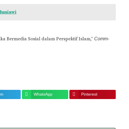
duniawi
ika Bermedia Sosial dalam Perspektif Islam,”
Comm-
am
WhatsApp
Pinterest