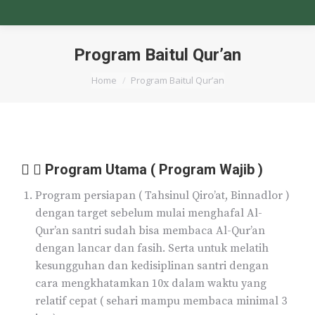
Program Baitul Qur’an
You are here:
Home
Program Baitul Qur’an
Program Utama ( Program Wajib )
Program persiapan ( Tahsinul Qiro’at, Binnadlor )
dengan target sebelum mulai menghafal Al-
Qur’an santri sudah bisa membaca Al-Qur’an
dengan lancar dan fasih. Serta untuk melatih
kesungguhan dan kedisiplinan santri dengan
cara mengkhatamkan 10x dalam waktu yang
relatif cepat ( sehari mampu membaca minimal 3