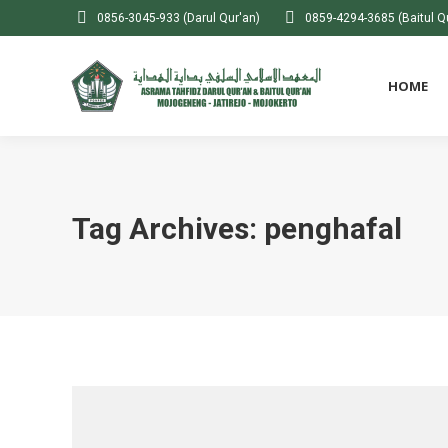
0856-3045-933 (Darul Qur'an)
0859-4294-3685 (Baitul Q
HOME
Tag Archives:
penghafal