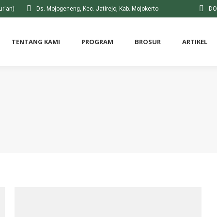
ur'an)
Ds. Mojogeneng, Kec. Jatirejo, Kab. Mojokerto
DO
TENTANG KAMI
PROGRAM
BROSUR
ARTIKEL