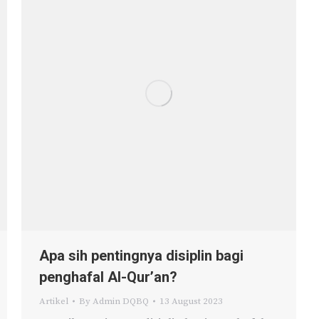
Apa sih pentingnya disiplin bagi
penghafal Al-Qur’an?
Artikel
By
Admin DQBQ
13 August 2023