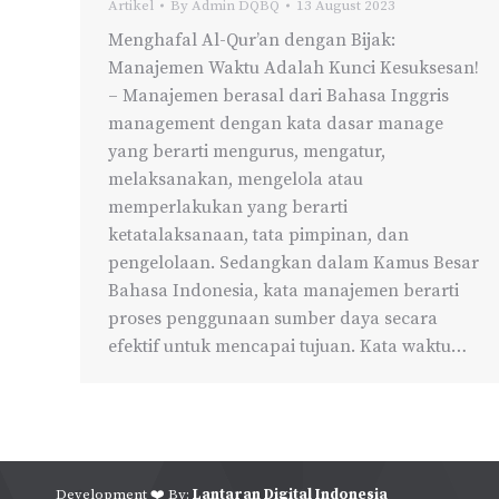
Artikel
By
Admin DQBQ
13 August 2023
Menghafal Al-Qur’an dengan Bijak:
Manajemen Waktu Adalah Kunci Kesuksesan!
– Manajemen berasal dari Bahasa Inggris
management dengan kata dasar manage
yang berarti mengurus, mengatur,
melaksanakan, mengelola atau
memperlakukan yang berarti
ketatalaksanaan, tata pimpinan, dan
pengelolaan. Sedangkan dalam Kamus Besar
Bahasa Indonesia, kata manajemen berarti
proses penggunaan sumber daya secara
efektif untuk mencapai tujuan. Kata waktu…
Development ❤️ By:
Lantaran Digital Indonesia