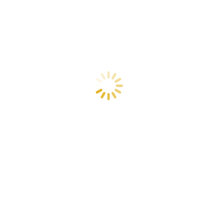
Gerbang ilmu dibuka: santri baru
memulai perjalanan di Darul Qur’an dan
Baitul Qur’an
Berita
By
Admin DQBQ
10 July 2025
Gerbang ilmu dibuka: santri baru memulai