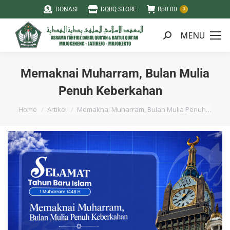
DONASI
DQBQ STORE
Rp
0.00
0
MENU
Memaknai Muharram, Bulan Mulia
Penuh Keberkahan
You are here:
Home
Artikel
Memaknai Muharram, Bulan Mulia Penuh…